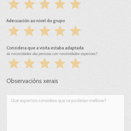
star
star
star
star
star
Adecuación ao nivel do grupo
star
star
star
star
star
Considera que a visita estaba adaptada
ás necesidades das persoas con necesidades especiais?
star
star
star
star
star
Observacións xerais