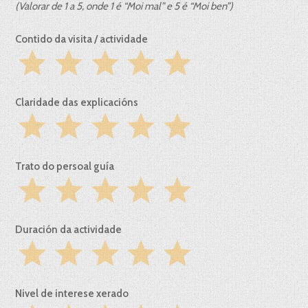
(Valorar de 1 a 5, onde 1 é “Moi mal” e 5 é “Moi ben”)
Contido da visita / actividade
star
star
star
star
star
Claridade das explicacións
star
star
star
star
star
Trato do persoal guía
star
star
star
star
star
Duración da actividade
star
star
star
star
star
Nivel de interese xerado