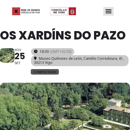
OS XARDÍNS DO PAZO
XOV
18:30
(GMT+02:00)
25
Museo Quiñones de León
, Camiño Corredoura, 41,
36213 Vigo
SET
COMPLETADO