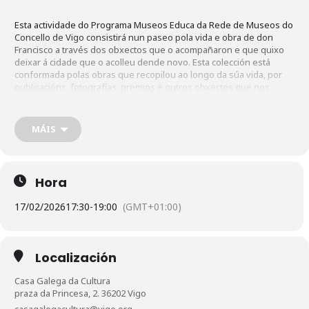
Esta actividade do Programa Museos Educa da Rede de Museos do
Concello de Vigo consistirá nun paseo pola vida e obra de don
Francisco a través dos obxectos que o acompañaron e que quixo
deixar á cidade que o acolleu dende novo. Esta colección está
conformada polas obras que recopilou ao longo da súa vida, por
publicacións, fotografías, premios e outros obxectos que nos
axudan a entender a importancia deste intelectual, que foi
homenaxeado no 2023 no días das Letras Galegas.
MÁIS
Hora
17/02/2026
17:30
-
19:00
(GMT+01:00)
Localización
Casa Galega da Cultura
praza da Princesa, 2. 36202 Vigo