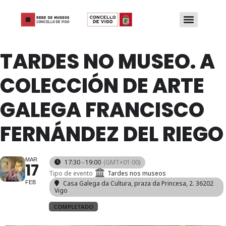
TARDES NO MUSEO. A
COLECCIÓN DE ARTE
GALEGA FRANCISCO
FERNÁNDEZ DEL RIEGO
MAR
17:30 - 19:00
(GMT+01:00)
17
Tipo de evento
Tardes nos museos
FEB
Casa Galega da Cultura
, praza da Princesa, 2. 36202
Vigo
COMPLETADO